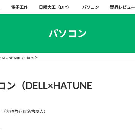
い
電子工作
日曜大工（DIY）
パソコン
製品レビュ
パソコン
TUNE MIKU）買った
（DELL×HATUNE
く（大須依存症名古屋人）
。