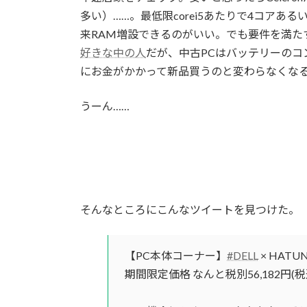
多い）……。最低限corei5あたりで4コアあ
来RAM増設できるのがいい。でも要件を満た
好きな中の人
だが、中古PCはバッテリーのコ
にお金がかかって新品買うのと変わらなくな
うーん……
そんなところにこんなツイートを見つけた。
【PC本体コーナー】
#DELL
× HAT
期間限定価格 なんと税別56,182円(税込6