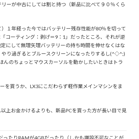
テリーが中古にしては割と持つ（新品に比べて９０％くら
）１年経った今ではバッテリー残存性能が80％を切って
「コーティング：剥げ＝9：1」だったところ、それが逆
設定にして無理矢理バッテリーの持ち時間を伸せなくはな
り過ぎるとブルースクリーンになったりするし(^◇^;)
、ほんのちょっとマウスカーソルを動かしたいときはトラ
リーを買うか、LX3にこだわらず軽作業メインマシンをま
にこれ以上お金かけるよりも、新品PCを買った方が長い目で見
nだったりRAMが4GBだったり（しかも増設不可なことが