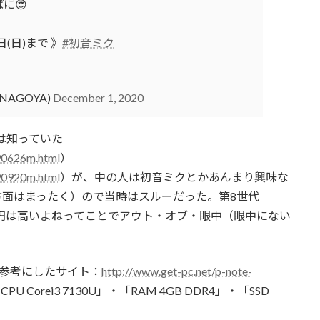
に😍
1日(日)まで 》
#初音ミク
NAGOYA)
December 1, 2020
は知っていた
190626m.html
）
190920m.html
）が、中の人は初音ミクとかあんまり興味な
方面はまったく）ので当時はスルーだった。第8世代
ど、10万円は高いよねってことでアウト・オブ・眼中（眼中にない
参考にしたサイト：
http://www.get-pc.net/p-note-
 Corei3 7130U」・「RAM 4GB DDR4」・「SSD