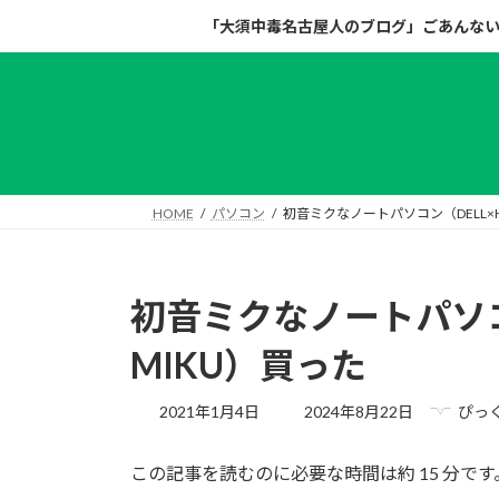
コ
ナ
「大須中毒名古屋人のブログ」ごあんな
ン
ビ
テ
ゲ
ン
ー
ツ
シ
へ
ョ
ス
ン
キ
に
HOME
パソコン
初音ミクなノートパソコン（DELL×HA
ッ
移
プ
動
初音ミクなノートパソコン
MIKU）買った
最
2021年1月4日
2024年8月22日
ぴっ
終
更
この記事を読むのに必要な時間は約 15 分です
新
日