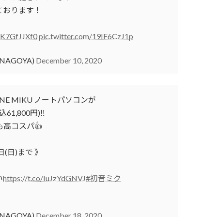
ております！
/nK7GfJJXf0
pic.twitter.com/19IF6CzJ1p
NAGOYA)
December 10, 2020
UNE MIKU ノートパソコンが
1,800円)‼️
も高コスパ👍
1日(日)まで 》
い
https://t.co/IuJzYdGNVJ
#初音ミク
NAGOYA)
December 18, 2020