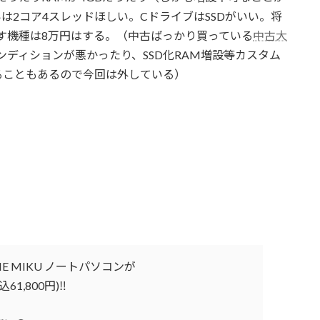
るいは2コア4スレッドほしい。CドライブはSSDがいい。将
す機種は8万円はする。（中古ばっかり買っている
中古大
ンディションが悪かったり、SSD化RAM増設等カスタム
ることもあるので今回は外している）
UNE MIKU ノートパソコンが
1,800円)‼️