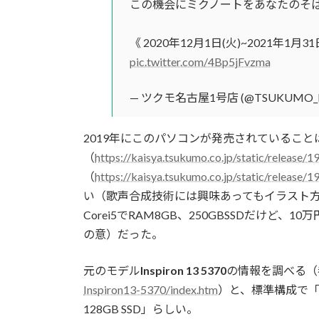
この機会にミクノートをあなたのそば
《 2020年12月1日(火)~2021年1月3
pic.twitter.com/4Bp5jFvzma
— ツクモ名古屋1号店 (@TSUKUMO_
2019年にこのパソコンが発売されていること
（
https://kaisya.tsukumo.co.jp/static/release/
（
https://kaisya.tsukumo.co.jp/static/release/
い（歌声合成技術には興味あってもイラスト
Corei5でRAM8GB、250GBSSDだけ
の意）だった。
元のモデル
Inspiron 13 5370
の情報を調べる（
Inspiron13-5370/index.htm
）と、標準構成で「CPU
128GB SSD」らしい。