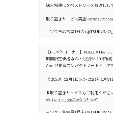
購入特典にタペストリーをお渡しし
取り置きサービス実施中
https://t.co
— ツクモ名古屋1号店 (@TSUKUMO_
【PC本体コーナー】
#DELL
× HATS
期間限定価格 なんと税別56,182円(税込6
Core i5搭載コンパクトノートとして
《 2020年12月1日(火)~2021年1月3
⬇️取り置きサービスもご利用くださ
pic.twitter.com/NqSqK5cXzG
— ツクモ名古屋1号店 (@TSUKUMO_