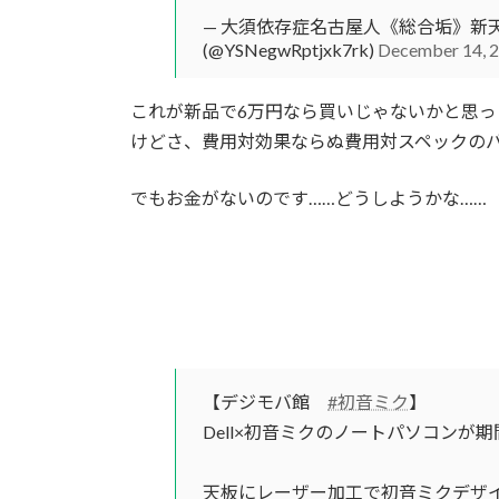
— 大須依存症名古屋人《総合垢》新天
(@YSNegwRptjxk7rk)
December 14, 
これが新品で6万円なら買いじゃないかと思
けどさ、費用対効果ならぬ費用対スペックの
でもお金がないのです……どうしようかな……
【デジモバ館
#初音ミク
】
Dell×初音ミクのノートパソコンが期
天板にレーザー加工で初音ミクデザ