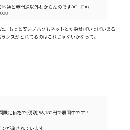
地通と赤門通以外わからんのです(=ﾟ□ﾟ=)
2020
った。もっと安いノパソもネットとか探せばいっぱいある
バランスがとれてるのはこれじゃないかなって。
間限定価格で(税別)56,182円で展開中です！
インが施されています