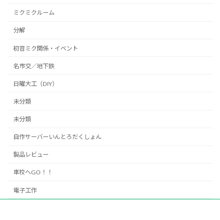
ミクミクルーム
分解
初音ミク関係・イベント
名市交／地下鉄
日曜大工（DIY）
未分類
未分類
自作サーバーいんとろだくしょん
製品レビュー
車校へGO！！
電子工作