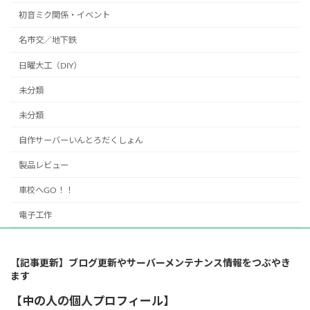
初音ミク関係・イベント
名市交／地下鉄
日曜大工（DIY）
未分類
未分類
自作サーバーいんとろだくしょん
製品レビュー
車校へGO！！
電子工作
【記事更新】ブログ更新やサーバーメンテナンス情報をつぶやき
ます
【中の人の個人プロフィール】