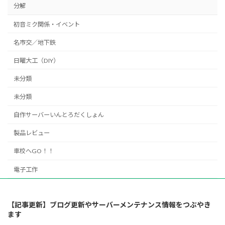
分解
初音ミク関係・イベント
名市交／地下鉄
日曜大工（DIY）
未分類
未分類
自作サーバーいんとろだくしょん
製品レビュー
車校へGO！！
電子工作
【記事更新】ブログ更新やサーバーメンテナンス情報をつぶやき
ます