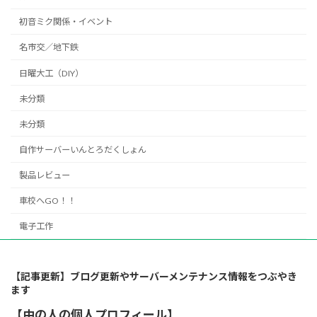
初音ミク関係・イベント
名市交／地下鉄
日曜大工（DIY）
未分類
未分類
自作サーバーいんとろだくしょん
製品レビュー
車校へGO！！
電子工作
【記事更新】ブログ更新やサーバーメンテナンス情報をつぶやき
ます
【中の人の個人プロフィール】