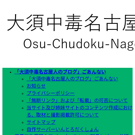
コ
ナ
ン
ビ
テ
ゲ
ン
ー
ツ
シ
へ
ョ
ス
ン
キ
に
ッ
移
プ
動
「大須中毒名古屋人のブログ」ごあんない
「大須中毒名古屋人のブログ」ごあんない
お知らせ
プライバシーポリシー
「無断リンク」および「転載」の可否について
当サイト及び姉妹サイトのコンテンツ作成におけ
る、取材と撮影掲載許可について
サイトマップ
自作サーバーいんとろだくしょん