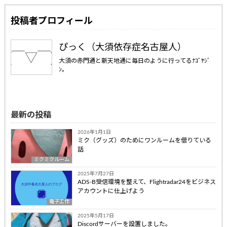
投稿者プロフィール
ぴっく（大須依存症名古屋人）
大須の赤門通と新天地通に毎日のように行ってるﾅｺﾞﾔｼﾞ
ﾝ。
最新の投稿
2026年1月1日
ミク（グッズ）のためにワンルームを借りている
話
ミクミクルーム
2025年7月27日
ADS-B受信環境を整えて、Flightradar24をビジネス
アカウントに仕上げよう
電子工作
2025年5月17日
Discordサーバーを設置しました。