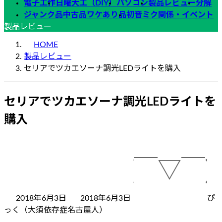
電子工作
日曜大工（DIY）
パソコン
製品レビュー
分解
ジャンク品中古品ワケあり品
初音ミク関係・イベント
製品レビュー
HOME
製品レビュー
セリアでツカエソーナ調光LEDライトを購入
セリアでツカエソーナ調光LEDライトを
購入
最
終
更
新
日
2018年6月3日
2018年6月3日
ぴ
時
っく（大須依存症名古屋人）
: