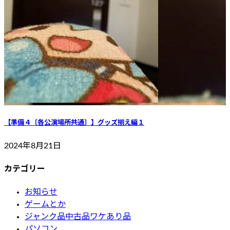
【準備４〔各公演場所共通〕】グッズ揃え編１
2024年8月21日
カテゴリー
お知らせ
ゲームとか
ジャンク品中古品ワケあり品
パソコン