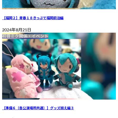
【福岡２】青春１８きっぷで福岡前泊編
2024年8月21日
初音ミク関係・イベント
【準備６〔各公演場所共通〕】グッズ揃え編３