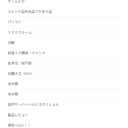
ゲームとか
ジャンク品中古品ワケあり品
パソコン
ミクミクルーム
分解
初音ミク関係・イベント
名市交／地下鉄
日曜大工（DIY）
未分類
未分類
自作サーバーいんとろだくしょん
製品レビュー
車校へGO！！