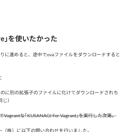
ware｣を使いたかった
の手順通りに進めると、途中でovaファイルをダウンロードすると
と
ずなのに別の拡張子のファイルに化けてダウンロードされち
も同じ）
agrantな｢KUSANAGI For Vagrant｣を実行した次第。
ジー（株）に以下の問い合わせを行いました。