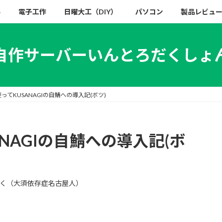
い
電子工作
日曜大工（DIY）
パソコン
製品レビュ
自作サーバーいんとろだくしょ
tを使ってKUSANAGIの自鯖への導入記(ボツ)
SANAGIの自鯖への導入記(ボ
く（大須依存症名古屋人）
。