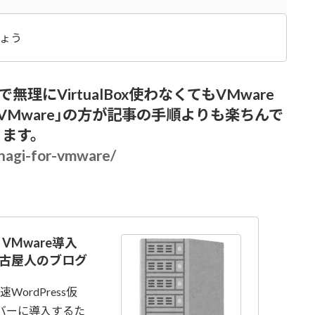
しょう
無理にVirtualBox使わなくてもVMware
or VMware｣の方が記事の手順よりも楽ちんで
ります。
anagi-for-vmware/
 VMware導入
名古屋人のブログ
ordPress仮
ーバーに導入するた