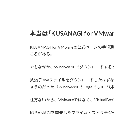
時
:
本当は｢KUSANAGI for VM
KUSANAGI for VMwareの公式ページ
ころがある。
でもなぜか、Windows10でダウンロードする
拡張子.ovaファイルをダウンロードしたは
ゃうのだった（Windows10のEdgeでもIEで
仕方ないから、VMwareではなく、VirtualBoxでV
KUSANAGIを開発したプライム・ストラテ