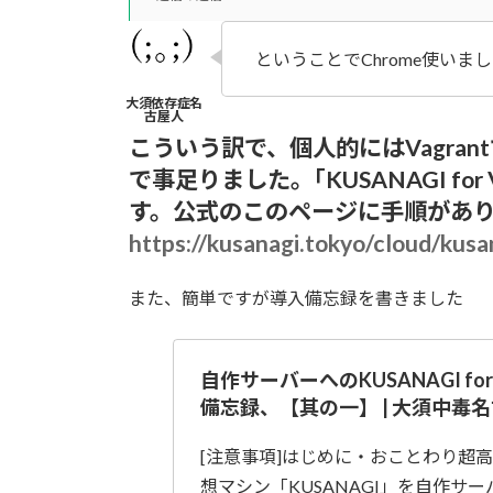
ということでChrome使いま
こういう訳で、個人的にはVagrantで
で事足りました。｢KUSANAGI f
す。公式のこのページに手順があ
https://kusanagi.tokyo/cloud/kus
また、簡単ですが導入備忘録を書きました
自作サーバーへのKUSANAGI for
備忘録、【其の一】 | 大須中毒
[注意事項]はじめに・おことわり超高速W
想マシン「KUSANAGI」を自作サ