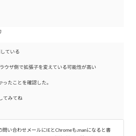
約
明している
ブラウザ側で拡張子を変えている可能性が高い
しなかったことを確認した。
試してみてね
い合わせメールにIEとChromeも.manになると書