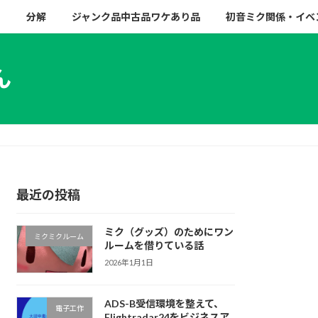
ー
分解
ジャンク品中古品ワケあり品
初音ミク関係・イベ
ん
最近の投稿
ミク（グッズ）のためにワン
ミクミクルーム
ルームを借りている話
2026年1月1日
ADS-B受信環境を整えて、
電子工作
Flightradar24をビジネスア