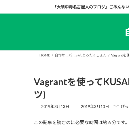
コ
ナ
「大須中毒名古屋人のブログ」ごあんな
ン
ビ
テ
ゲ
ン
ー
ツ
シ
へ
ョ
ス
ン
キ
に
HOME
自作サーバーいんとろだくしょん
Vagran
ッ
移
プ
動
Vagrantを使ってKU
ツ)
最
2019年3月13日
2019年3月13日
ぴっ
終
更
この記事を読むのに必要な時間は約 6 分です
新
日