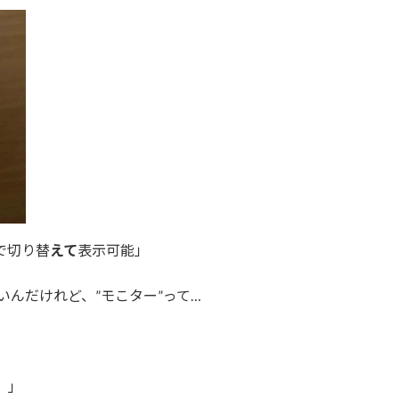
で切り替
えて
表示可能」
いんだけれど、”モこター”って…
）」