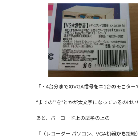
「・4台分
までの
VGA信号
を
ニ1台
の
モ
こ
ター
“までの””を”とかが太文字になっているのはい
あと、バーコード上の型番の上の
「（レコーダー パソコン、VGA机器
かち
接続