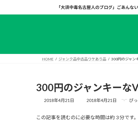
コ
ナ
「大須中毒名古屋人のブログ」ごあんな
ン
ビ
テ
ゲ
ン
ー
ツ
シ
へ
ョ
ス
ン
キ
に
HOME
ジャンク品中古品ワケあり品
300円のジャン
ッ
移
プ
動
300円のジャンキーな
最
2018年4月21日
2018年4月21日
ぴっ
終
更
この記事を読むのに必要な時間は約 3 分です
新
日
時
: