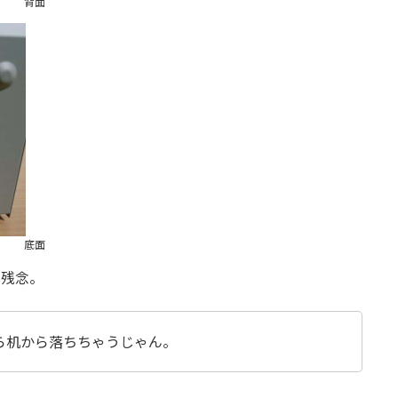
背面
底面
が残念。
ら机から落ちちゃうじゃん。