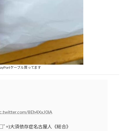
layPortケーブル買ってます
c.twitter.com/8Eh4XxJ0lA
ﾟ□ﾟ=)大須依存症名古屋人《総合》