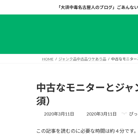
コ
ナ
「大須中毒名古屋人のブログ」ごあんな
ン
ビ
テ
ゲ
ン
ー
ツ
シ
へ
ョ
ス
ン
キ
に
HOME
ジャンク品中古品ワケあり品
中古なモニターと
ッ
移
プ
動
中古なモニターとジャン
須）
最
2020年3月11日
2020年3月11日
ぴっ
終
更
この記事を読むのに必要な時間は約 4 分です
新
日