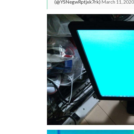
(@YSNegwRptjxk7rk)
March 11, 2020