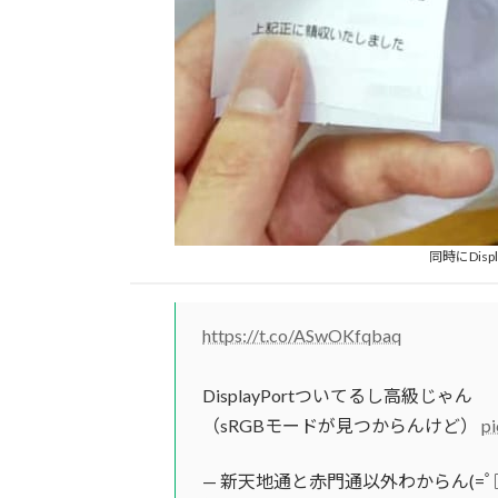
同時にDisp
https://t.co/ASwOKfqbaq
DisplayPortついてるし高級じゃん
（sRGBモードが見つからんけど）
pi
— 新天地通と赤門通以外わからん(=