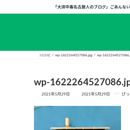
コ
ナ
「大須中毒名古屋人のブログ」ごあんな
ン
ビ
テ
ゲ
ン
ー
ツ
シ
へ
ョ
ス
ン
キ
に
HOME
wp-1622264527086.jpg
wp-1622264527086.
ッ
移
プ
動
wp-1622264527086.j
最
2021年5月29日
2021年5月29日
ぴっ
終
更
新
日
時
: