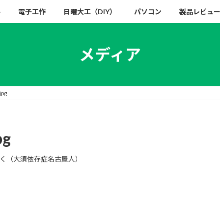
い
電子工作
日曜大工（DIY）
パソコン
製品レビュ
メディア
jpg
pg
く（大須依存症名古屋人）