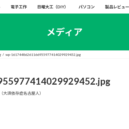
い
電子工作
日曜大工（DIY）
パソコン
製品レビュ
メディア
g
wp-16174486261166955977414029929452.jpg
55977414029929452.jpg
（大須依存症名古屋人）