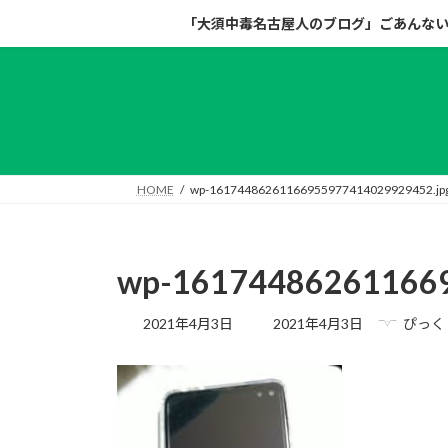
コ
ナ
「大須中毒名古屋人のブログ」ごあんな
ン
ビ
テ
ゲ
ン
ー
ツ
シ
へ
ョ
ス
ン
キ
に
HOME
wp-16174486261166955977414029929452.jp
ッ
移
プ
動
wp-161744862611669
最
2021年4月3日
2021年4月3日
ぴっく
終
更
新
日
時
: