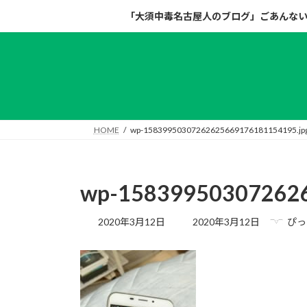
コ
ナ
「大須中毒名古屋人のブログ」ごあんな
ン
ビ
テ
ゲ
ン
ー
ツ
シ
へ
ョ
ス
ン
キ
に
HOME
wp-15839950307262625669176181154195.jp
ッ
移
プ
動
wp-158399503072626
最
2020年3月12日
2020年3月12日
ぴっ
終
更
新
日
時
: