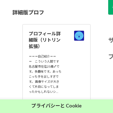
詳細版プロフ
プロフィール詳
細版（リトリン
拡張）
＝＝＝自己紹介＝＝
＝ こういう人間です
名古屋市在住25歳♂で
す。多趣味です。あっち
こっち手を出しすぎで
す。 画像サイズが大き
くて片目になってしま
ったかもしれないシ…
大須中毒名古屋人
プライバシーと Cookie
のブログ