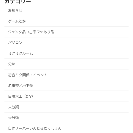
カテゴリー
お知らせ
ゲームとか
ジャンク品中古品ワケあり品
パソコン
ミクミクルーム
分解
初音ミク関係・イベント
名市交／地下鉄
日曜大工（DIY）
未分類
未分類
自作サーバーいんとろだくしょん