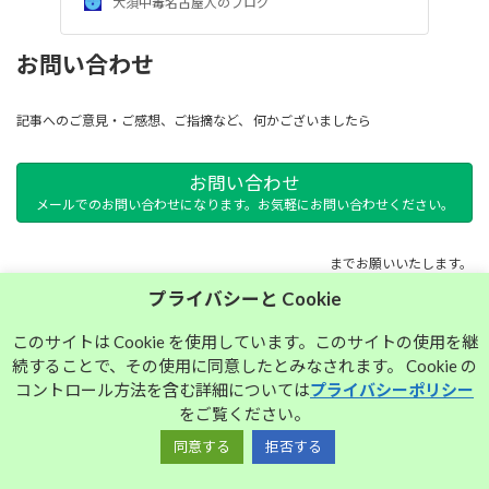
大須中毒名古屋人のブログ
お問い合わせ
記事へのご意見・ご感想、ご指摘など、 何かございましたら
お問い合わせ
メールでのお問い合わせになります。お気軽にお問い合わせください。
までお願いいたします。
プライバシーと Cookie
サイトマップ
このサイトは Cookie を使用しています。このサイトの使用を継
続することで、その使用に同意したとみなされます。 Cookie の
プライバシーポリシー
コントロール方法を含む詳細については
プライバシーポリシー
をご覧ください。
同意する
拒否する
Copyright © 大須中毒名古屋人のブログ All Rights Reserved.
Powered by
WordPress
with
Lightning Theme
&
VK All in One Expansion Unit