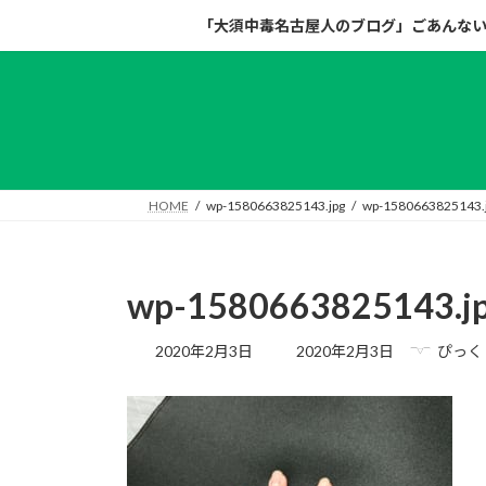
コ
ナ
「大須中毒名古屋人のブログ」ごあんな
ン
ビ
テ
ゲ
ン
ー
ツ
シ
へ
ョ
ス
ン
キ
に
HOME
wp-1580663825143.jpg
wp-1580663825143.
ッ
移
プ
動
wp-1580663825143.j
最
2020年2月3日
2020年2月3日
ぴっく
終
更
新
日
時
: