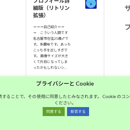
プロフィール詳
細版（リトリン
拡張）
＝＝＝自己紹介＝＝
＝ こういう人間です
名古屋市在住25歳♂で
す。多趣味です。あっち
こっち手を出しすぎで
す。 画像サイズが大き
くて片目になってしま
ったかもしれないシ…
大須中毒名古屋人
プライバシーと Cookie
のブログ
継続することで、その使用に同意したとみなされます。 Cookie の
ください。
Copyright © 大須中毒名古屋人のブログ All Rights Reserved.
同意する
拒否する
Powered by
WordPress
with
Lightning Theme
&
VK All in One Expansion Unit