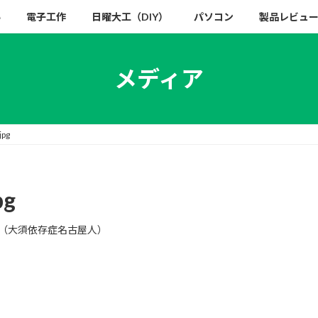
い
電子工作
日曜大工（DIY）
パソコン
製品レビュ
メディア
jpg
pg
（大須依存症名古屋人）