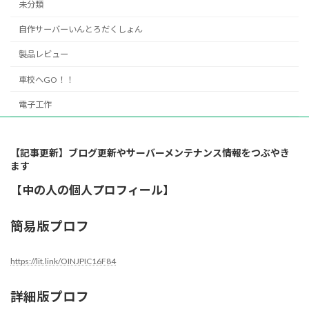
未分類
自作サーバーいんとろだくしょん
製品レビュー
車校へGO！！
電子工作
【記事更新】ブログ更新やサーバーメンテナンス情報をつぶやき
ます
【中の人の個人プロフィール】
簡易版プロフ
https://lit.link/OINJPIC16F84
詳細版プロフ