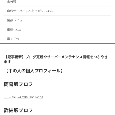
未分類
自作サーバーいんとろだくしょん
製品レビュー
車校へGO！！
電子工作
【記事更新】ブログ更新やサーバーメンテナンス情報をつぶやき
ます
【中の人の個人プロフィール】
簡易版プロフ
https://lit.link/OINJPIC16F84
詳細版プロフ