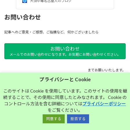
大須中毒名古屋人のブログ
お問い合わせ
記事へのご意見・ご感想、ご指摘など、 何かございましたら
お問い合わせ
メールでのお問い合わせになります。お気軽にお問い合わせください。
までお願いいたします。
プライバシーと Cookie
サイトマップ
このサイトは Cookie を使用しています。このサイトの使用を継
続することで、その使用に同意したとみなされます。 Cookie の
プライバシーポリシー
コントロール方法を含む詳細については
プライバシーポリシー
をご覧ください。
同意する
拒否する
Copyright © 大須中毒名古屋人のブログ All Rights Reserved.
Powered by
WordPress
with
Lightning Theme
&
VK All in One Expansion Unit