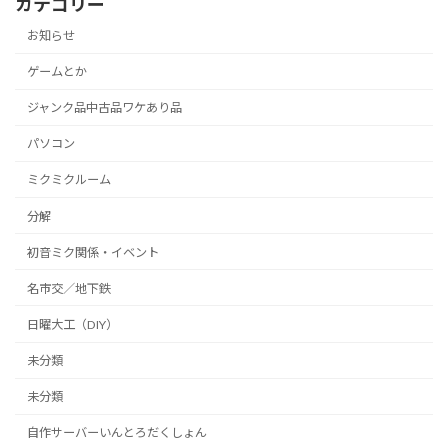
カテゴリー
お知らせ
ゲームとか
ジャンク品中古品ワケあり品
パソコン
ミクミクルーム
分解
初音ミク関係・イベント
名市交／地下鉄
日曜大工（DIY）
未分類
未分類
自作サーバーいんとろだくしょん