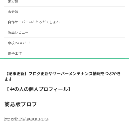
未分類
未分類
自作サーバーいんとろだくしょん
製品レビュー
車校へGO！！
電子工作
【記事更新】ブログ更新やサーバーメンテナンス情報をつぶやき
ます
【中の人の個人プロフィール】
簡易版プロフ
https://lit.link/OINJPIC16F84