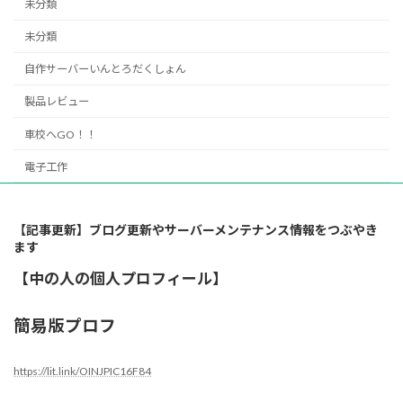
未分類
未分類
自作サーバーいんとろだくしょん
製品レビュー
車校へGO！！
電子工作
【記事更新】ブログ更新やサーバーメンテナンス情報をつぶやき
ます
【中の人の個人プロフィール】
簡易版プロフ
https://lit.link/OINJPIC16F84