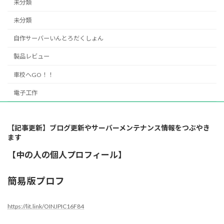
未分類
未分類
自作サーバーいんとろだくしょん
製品レビュー
車校へGO！！
電子工作
【記事更新】ブログ更新やサーバーメンテナンス情報をつぶやき
ます
【中の人の個人プロフィール】
簡易版プロフ
https://lit.link/OINJPIC16F84