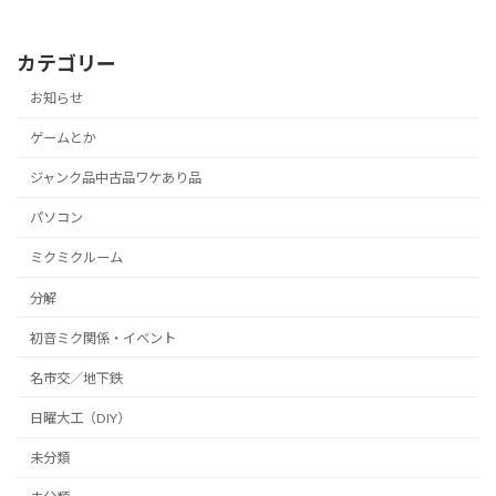
カテゴリー
お知らせ
ゲームとか
ジャンク品中古品ワケあり品
パソコン
ミクミクルーム
分解
初音ミク関係・イベント
名市交／地下鉄
日曜大工（DIY）
未分類