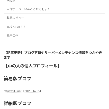
未分類
自作サーバーいんとろだくしょん
製品レビュー
車校へGO！！
電子工作
【記事更新】ブログ更新やサーバーメンテナンス情報をつぶやき
ます
【中の人の個人プロフィール】
簡易版プロフ
https://lit.link/OINJPIC16F84
詳細版プロフ