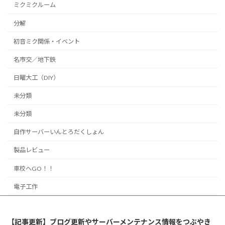
ミクミクルーム
分解
初音ミク関係・イベント
名市交／地下鉄
日曜大工（DIY）
未分類
未分類
自作サーバーいんとろだくしょん
製品レビュー
車校へGO！！
電子工作
【記事更新】ブログ更新やサーバーメンテナンス情報をつぶやき