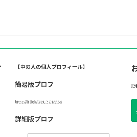
ン
【中の人の個人プロフィール】
簡易版プロフ
記
https://lit.link/OINJPIC16F84
詳細版プロフ