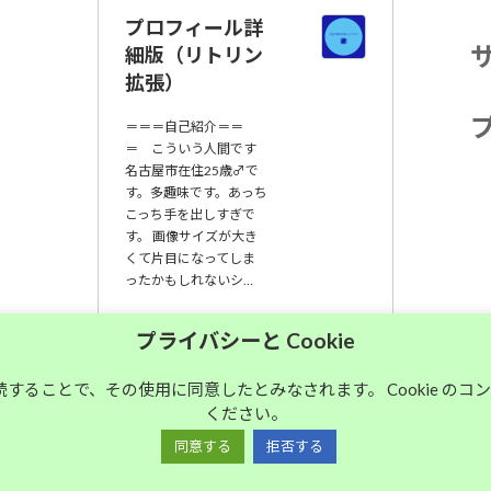
プロフィール詳
細版（リトリン
拡張）
＝＝＝自己紹介＝＝
＝ こういう人間です
名古屋市在住25歳♂で
す。多趣味です。あっち
こっち手を出しすぎで
す。 画像サイズが大き
くて片目になってしま
ったかもしれないシ…
大須中毒名古屋人
プライバシーと Cookie
のブログ
継続することで、その使用に同意したとみなされます。 Cookie の
ください。
Copyright © 大須中毒名古屋人のブログ All Rights Reserved.
同意する
拒否する
Powered by
WordPress
with
Lightning Theme
&
VK All in One Expansion Unit