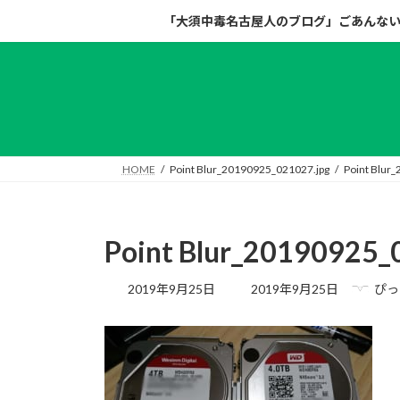
コ
ナ
「大須中毒名古屋人のブログ」ごあんな
ン
ビ
テ
ゲ
ン
ー
ツ
シ
へ
ョ
ス
ン
キ
に
HOME
Point Blur_20190925_021027.jpg
Point Blur
ッ
移
プ
動
Point Blur_20190925_
最
2019年9月25日
2019年9月25日
ぴっ
終
更
新
日
時
: