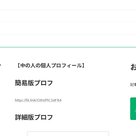
ン
【中の人の個人プロフィール】
簡易版プロフ
記
https://lit.link/OINJPIC16F84
詳細版プロフ