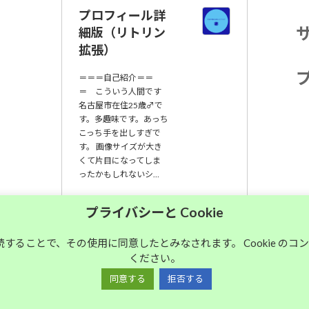
プロフィール詳
細版（リトリン
拡張）
＝＝＝自己紹介＝＝
＝ こういう人間です
名古屋市在住25歳♂で
す。多趣味です。あっち
こっち手を出しすぎで
す。 画像サイズが大き
くて片目になってしま
ったかもしれないシ…
大須中毒名古屋人
プライバシーと Cookie
のブログ
継続することで、その使用に同意したとみなされます。 Cookie の
ください。
Copyright © 大須中毒名古屋人のブログ All Rights Reserved.
同意する
拒否する
Powered by
WordPress
with
Lightning Theme
&
VK All in One Expansion Unit