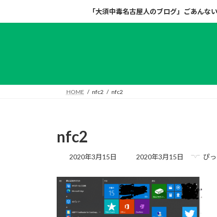
コ
ナ
「大須中毒名古屋人のブログ」ごあんな
ン
ビ
テ
ゲ
ン
ー
ツ
シ
へ
ョ
ス
ン
キ
に
HOME
nfc2
nfc2
ッ
移
プ
動
nfc2
最
2020年3月15日
2020年3月15日
ぴっ
終
更
新
日
時
: