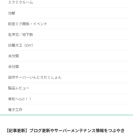
ミクミクルーム
分解
初音ミク関係・イベント
名市交／地下鉄
日曜大工（DIY）
未分類
未分類
自作サーバーいんとろだくしょん
製品レビュー
車校へGO！！
電子工作
【記事更新】ブログ更新やサーバーメンテナンス情報をつぶやき