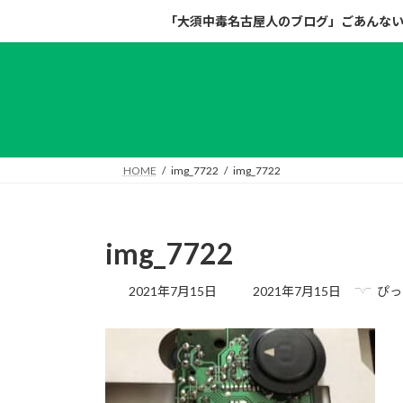
コ
ナ
「大須中毒名古屋人のブログ」ごあんな
ン
ビ
テ
ゲ
ン
ー
ツ
シ
へ
ョ
ス
ン
キ
に
HOME
img_7722
img_7722
ッ
移
プ
動
img_7722
最
2021年7月15日
2021年7月15日
ぴっ
終
更
新
日
時
: