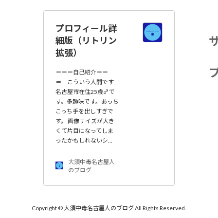
プロフィール詳
細版（リトリン
拡張）
＝＝＝自己紹介＝＝
＝ こういう人間です
名古屋市在住25歳♂で
す。多趣味です。あっち
こっち手を出しすぎで
す。 画像サイズが大き
くて片目になってしま
ったかもしれないシ…
大須中毒名古屋人
のブログ
Copyright © 大須中毒名古屋人のブログ All Rights Reserved.