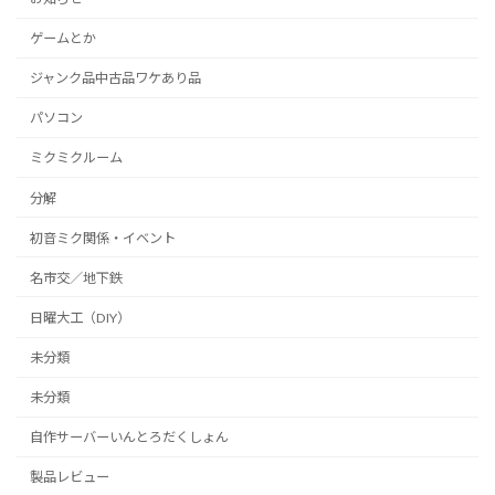
ゲームとか
ジャンク品中古品ワケあり品
パソコン
ミクミクルーム
分解
初音ミク関係・イベント
名市交／地下鉄
日曜大工（DIY）
未分類
未分類
自作サーバーいんとろだくしょん
製品レビュー