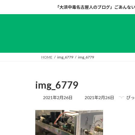
コ
ナ
「大須中毒名古屋人のブログ」ごあんな
ン
ビ
テ
ゲ
ン
ー
ツ
シ
へ
ョ
ス
ン
キ
に
HOME
img_6779
img_6779
ッ
移
プ
動
img_6779
最
2021年2月26日
2021年2月26日
ぴっ
終
更
新
日
時
: