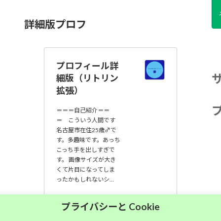
詳細版プロフ
プロフィール詳
細版（リトリン
拡張）
＝＝＝自己紹介＝＝
＝ こういう人間です
名古屋市在住25歳♂で
す。多趣味です。あっち
こっち手を出しすぎで
す。 画像サイズが大き
くて片目になってしま
ったかもしれないシ…
大須中毒名古屋人
プライバシーと Cookie
のブログ