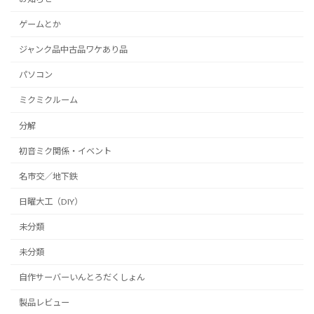
ゲームとか
ジャンク品中古品ワケあり品
パソコン
ミクミクルーム
分解
初音ミク関係・イベント
名市交／地下鉄
日曜大工（DIY）
未分類
未分類
自作サーバーいんとろだくしょん
製品レビュー