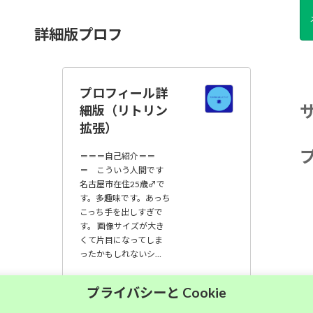
詳細版プロフ
プロフィール詳
細版（リトリン
拡張）
＝＝＝自己紹介＝＝
＝ こういう人間です
名古屋市在住25歳♂で
す。多趣味です。あっち
こっち手を出しすぎで
す。 画像サイズが大き
くて片目になってしま
ったかもしれないシ…
大須中毒名古屋人
プライバシーと Cookie
のブログ