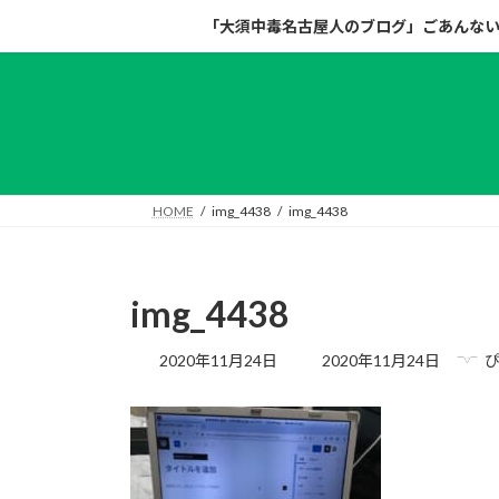
コ
ナ
「大須中毒名古屋人のブログ」ごあんな
ン
ビ
テ
ゲ
ン
ー
ツ
シ
へ
ョ
ス
ン
キ
に
HOME
img_4438
img_4438
ッ
移
プ
動
img_4438
最
2020年11月24日
2020年11月24日
終
更
新
日
時
: