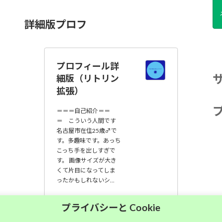
詳細版プロフ
プロフィール詳
細版（リトリン
拡張）
＝＝＝自己紹介＝＝
＝ こういう人間です
名古屋市在住25歳♂で
す。多趣味です。あっち
こっち手を出しすぎで
す。 画像サイズが大き
くて片目になってしま
ったかもしれないシ…
大須中毒名古屋人
プライバシーと Cookie
のブログ