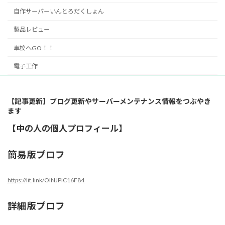
自作サーバーいんとろだくしょん
製品レビュー
車校へGO！！
電子工作
【記事更新】ブログ更新やサーバーメンテナンス情報をつぶやき
ます
【中の人の個人プロフィール】
簡易版プロフ
https://lit.link/OINJPIC16F84
詳細版プロフ