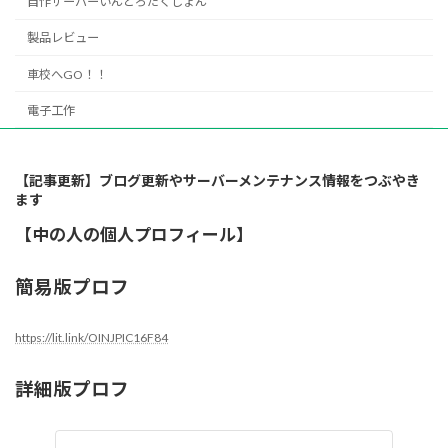
自作サーバーいんとろだくしょん
製品レビュー
車校へGO！！
電子工作
【記事更新】ブログ更新やサーバーメンテナンス情報をつぶやき
ます
【中の人の個人プロフィール】
簡易版プロフ
https://lit.link/OINJPIC16F84
詳細版プロフ