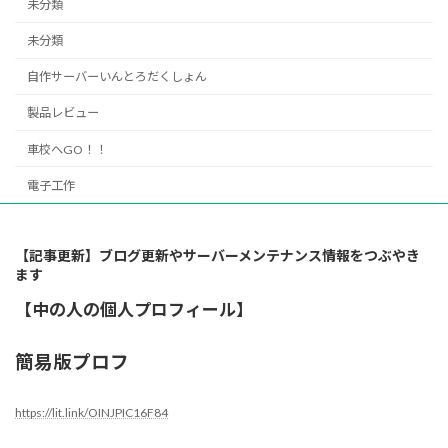
未分類
未分類
自作サーバーいんとろだくしょん
製品レビュー
車校へGO！！
電子工作
【記事更新】ブログ更新やサーバーメンテナンス情報をつぶやき
ます
【中の人の個人プロフィール】
簡易版プロフ
https://lit.link/OINJPIC16F84