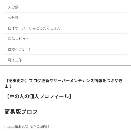
未分類
未分類
自作サーバーいんとろだくしょん
製品レビュー
車校へGO！！
電子工作
【記事更新】ブログ更新やサーバーメンテナンス情報をつぶやき
ます
【中の人の個人プロフィール】
簡易版プロフ
https://lit.link/OINJPIC16F84