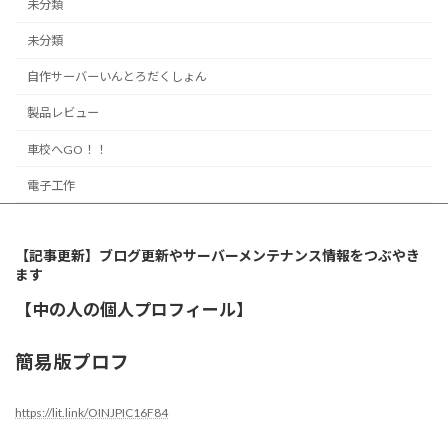
未分類
未分類
自作サーバーいんとろだくしょん
製品レビュー
車校へGO！！
電子工作
【記事更新】ブログ更新やサーバーメンテナンス情報をつぶやき
ます
【中の人の個人プロフィール】
簡易版プロフ
https://lit.link/OINJPIC16F84