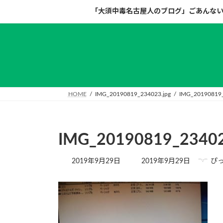
コ
ナ
「大須中毒名古屋人のブログ」ごあんな
ン
ビ
テ
ゲ
ン
ー
ツ
シ
へ
ョ
ス
ン
キ
に
HOME
IMG_20190819_234023.jpg
IMG_20190819_2
ッ
移
プ
動
IMG_20190819_23402
最
2019年9月29日
2019年9月29日
ぴっ
終
更
新
日
時
: