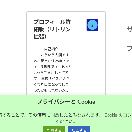
プロフィール詳
細版（リトリン
拡張）
＝＝＝自己紹介＝＝
＝ こういう人間です
名古屋市在住25歳♂で
す。多趣味です。あっち
こっち手を出しすぎで
す。 画像サイズが大き
くて片目になってしま
ったかもしれないシ…
大須中毒名古屋人
プライバシーと Cookie
のブログ
継続することで、その使用に同意したとみなされます。 Cookie の
ください。
Copyright © 大須中毒名古屋人のブログ All Rights Reserved.
同意する
拒否する