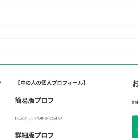
ン
【中の人の個人プロフィール】
簡易版プロフ
記
https://lit.link/OINJPIC16F84
詳細版プロフ