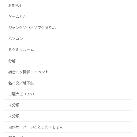
お知らせ
ゲームとか
ジャンク品中古品ワケあり品
パソコン
ミクミクルーム
分解
初音ミク関係・イベント
名市交／地下鉄
日曜大工（DIY）
未分類
未分類
自作サーバーいんとろだくしょん