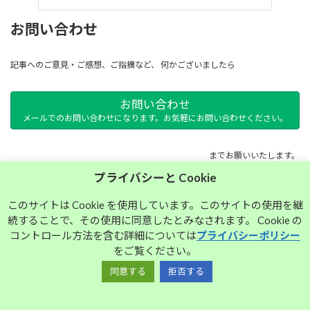
お問い合わせ
記事へのご意見・ご感想、ご指摘など、 何かございましたら
お問い合わせ
メールでのお問い合わせになります。お気軽にお問い合わせください。
までお願いいたします。
プライバシーと Cookie
サイトマップ
このサイトは Cookie を使用しています。このサイトの使用を継
続することで、その使用に同意したとみなされます。 Cookie の
プライバシーポリシー
コントロール方法を含む詳細については
プライバシーポリシー
をご覧ください。
同意する
拒否する
Copyright © 大須中毒名古屋人のブログ All Rights Reserved.
Powered by
WordPress
with
Lightning Theme
&
VK All in One Expansion Unit