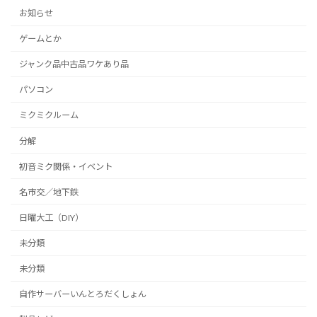
お知らせ
ゲームとか
ジャンク品中古品ワケあり品
パソコン
ミクミクルーム
分解
初音ミク関係・イベント
名市交／地下鉄
日曜大工（DIY）
未分類
未分類
自作サーバーいんとろだくしょん