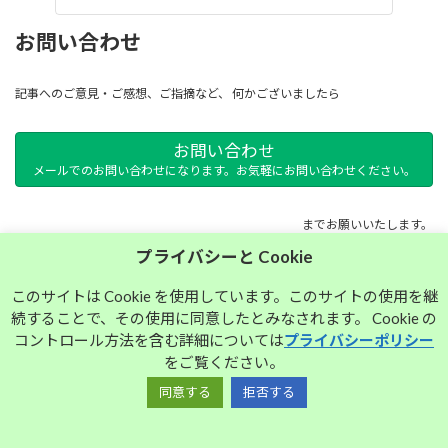
お問い合わせ
記事へのご意見・ご感想、ご指摘など、 何かございましたら
お問い合わせ
メールでのお問い合わせになります。お気軽にお問い合わせください。
までお願いいたします。
プライバシーと Cookie
サイトマップ
このサイトは Cookie を使用しています。このサイトの使用を継
続することで、その使用に同意したとみなされます。 Cookie の
プライバシーポリシー
コントロール方法を含む詳細については
プライバシーポリシー
をご覧ください。
同意する
拒否する
Copyright © 大須中毒名古屋人のブログ All Rights Reserved.
Powered by
WordPress
with
Lightning Theme
&
VK All in One Expansion Unit