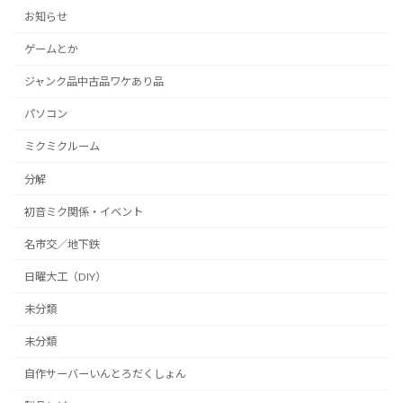
お知らせ
ゲームとか
ジャンク品中古品ワケあり品
パソコン
ミクミクルーム
分解
初音ミク関係・イベント
名市交／地下鉄
日曜大工（DIY）
未分類
未分類
自作サーバーいんとろだくしょん