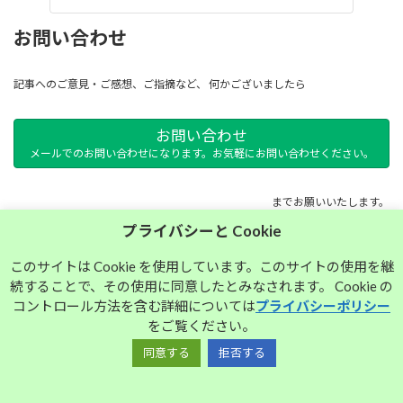
お問い合わせ
記事へのご意見・ご感想、ご指摘など、 何かございましたら
お問い合わせ
メールでのお問い合わせになります。お気軽にお問い合わせください。
までお願いいたします。
プライバシーと Cookie
サイトマップ
このサイトは Cookie を使用しています。このサイトの使用を継
続することで、その使用に同意したとみなされます。 Cookie の
プライバシーポリシー
コントロール方法を含む詳細については
プライバシーポリシー
をご覧ください。
同意する
拒否する
Copyright © 大須中毒名古屋人のブログ All Rights Reserved.
Powered by
WordPress
with
Lightning Theme
&
VK All in One Expansion Unit