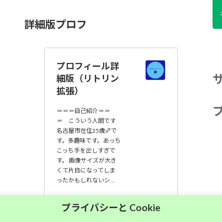
詳細版プロフ
プロフィール詳
細版（リトリン
拡張）
＝＝＝自己紹介＝＝
＝ こういう人間です
名古屋市在住25歳♂で
す。多趣味です。あっち
こっち手を出しすぎで
す。 画像サイズが大き
くて片目になってしま
ったかもしれないシ…
大須中毒名古屋人
プライバシーと Cookie
のブログ