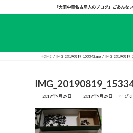
コ
ナ
「大須中毒名古屋人のブログ」ごあんな
ン
ビ
テ
ゲ
ン
ー
ツ
シ
へ
ョ
ス
ン
キ
に
HOME
IMG_20190819_153342.jpg
IMG_20190819_1
ッ
移
プ
動
IMG_20190819_15334
最
2019年9月29日
2019年9月29日
ぴっ
終
更
新
日
時
: