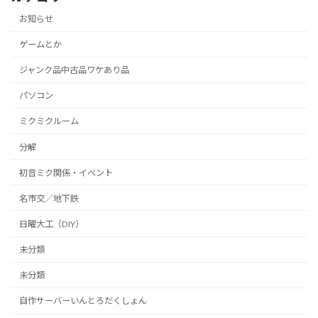
お知らせ
ゲームとか
ジャンク品中古品ワケあり品
パソコン
ミクミクルーム
分解
初音ミク関係・イベント
名市交／地下鉄
日曜大工（DIY）
未分類
未分類
自作サーバーいんとろだくしょん