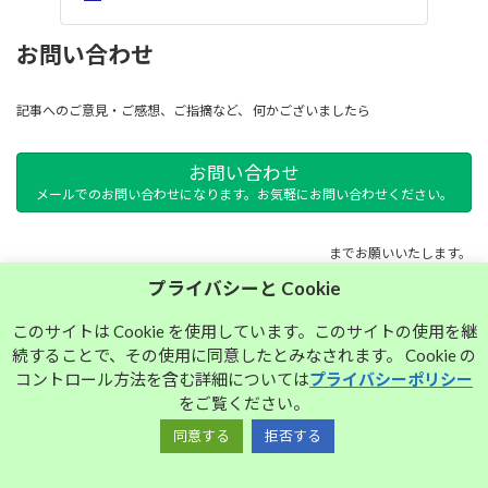
お問い合わせ
記事へのご意見・ご感想、ご指摘など、 何かございましたら
お問い合わせ
メールでのお問い合わせになります。お気軽にお問い合わせください。
までお願いいたします。
プライバシーと Cookie
サイトマップ
このサイトは Cookie を使用しています。このサイトの使用を継
続することで、その使用に同意したとみなされます。 Cookie の
プライバシーポリシー
コントロール方法を含む詳細については
プライバシーポリシー
をご覧ください。
同意する
拒否する
Copyright © 大須中毒名古屋人のブログ All Rights Reserved.
Powered by
WordPress
with
Lightning Theme
&
VK All in One Expansion Unit