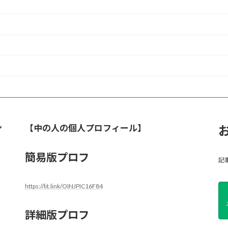
ン
【中の人の個人プロフィール】
簡易版プロフ
記
https://lit.link/OINJPIC16F84
詳細版プロフ