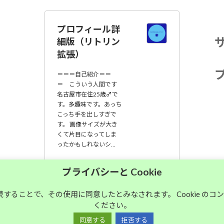
プロフィール詳
細版（リトリン
拡張）
＝＝＝自己紹介＝＝
＝ こういう人間です
名古屋市在住25歳♂で
す。多趣味です。あっち
こっち手を出しすぎで
す。 画像サイズが大き
くて片目になってしま
ったかもしれないシ…
大須中毒名古屋人
プライバシーと Cookie
のブログ
継続することで、その使用に同意したとみなされます。 Cookie の
ください。
Copyright © 大須中毒名古屋人のブログ All Rights Reserved.
同意する
拒否する