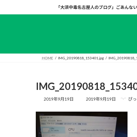
コ
ナ
「大須中毒名古屋人のブログ」ごあんな
ン
ビ
テ
ゲ
ン
ー
ツ
シ
へ
ョ
ス
ン
キ
に
HOME
IMG_20190818_153401.jpg
IMG_20190818_1
ッ
移
プ
動
IMG_20190818_15340
最
2019年9月19日
2019年9月19日
ぴっ
終
更
新
日
時
: