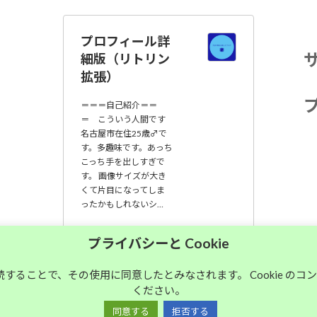
プロフィール詳
細版（リトリン
拡張）
＝＝＝自己紹介＝＝
＝ こういう人間です
名古屋市在住25歳♂で
す。多趣味です。あっち
こっち手を出しすぎで
す。 画像サイズが大き
くて片目になってしま
ったかもしれないシ…
大須中毒名古屋人
プライバシーと Cookie
のブログ
継続することで、その使用に同意したとみなされます。 Cookie の
ください。
Copyright © 大須中毒名古屋人のブログ All Rights Reserved.
同意する
拒否する