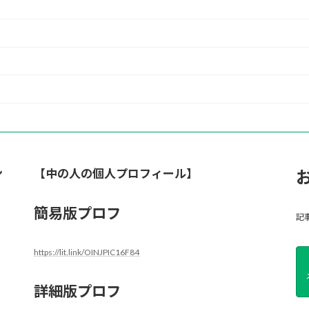
ン
【中の人の個人プロフィール】
簡易版プロフ
記
https://lit.link/OINJPIC16F84
詳細版プロフ