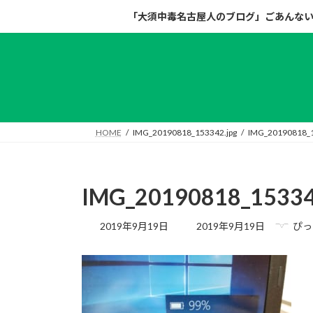
コ
ナ
「大須中毒名古屋人のブログ」ごあんな
ン
ビ
テ
ゲ
ン
ー
ツ
シ
へ
ョ
ス
ン
キ
に
HOME
IMG_20190818_153342.jpg
IMG_20190818_1
ッ
移
プ
動
IMG_20190818_15334
最
2019年9月19日
2019年9月19日
ぴっ
終
更
新
日
時
: