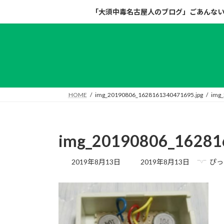
コ
ナ
「大須中毒名古屋人のブログ」ごあんな
ン
ビ
テ
ゲ
ン
ー
ツ
シ
へ
ョ
ス
ン
キ
に
HOME
img_20190806_1628161340471695.jpg
img_
ッ
移
プ
動
img_20190806_16281
最
2019年8月13日
2019年8月13日
ぴっ
終
更
新
日
時
: