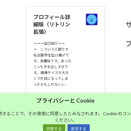
プロフィール詳
細版（リトリン
拡張）
＝＝＝自己紹介＝＝
＝ こういう人間です
名古屋市在住25歳♂で
す。多趣味です。あっち
こっち手を出しすぎで
す。 画像サイズが大き
くて片目になってしま
ったかもしれないシ…
大須中毒名古屋人
プライバシーと Cookie
のブログ
継続することで、その使用に同意したとみなされます。 Cookie の
ください。
Copyright © 大須中毒名古屋人のブログ All Rights Reserved.
同意する
拒否する