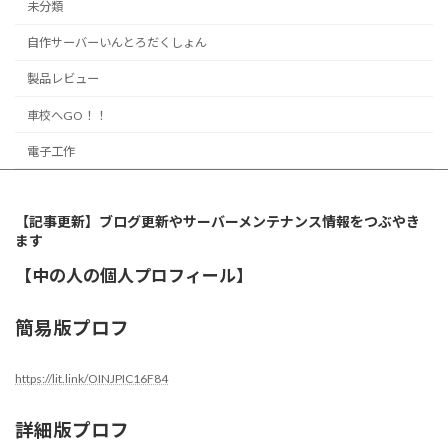
未分類
自作サーバーいんとろだくしょん
製品レビュー
車校へGO！！
電子工作
【記事更新】ブログ更新やサーバーメンテナンス情報をつぶやき
ます
【中の人の個人プロフィール】
簡易版プロフ
https://lit.link/OINJPIC16F84
詳細版プロフ