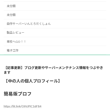
未分類
未分類
自作サーバーいんとろだくしょん
製品レビュー
車校へGO！！
電子工作
【記事更新】ブログ更新やサーバーメンテナンス情報をつぶやき
ます
【中の人の個人プロフィール】
簡易版プロフ
https://lit.link/OINJPIC16F84