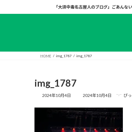
コ
ナ
「大須中毒名古屋人のブログ」ごあんな
ン
ビ
テ
ゲ
ン
ー
ツ
シ
へ
ョ
ス
ン
キ
に
HOME
img_1787
img_1787
ッ
移
プ
動
img_1787
最
2024年10月4日
2024年10月4日
ぴっ
終
更
新
日
時
: