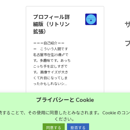
プロフィール詳
細版（リトリン
拡張）
＝＝＝自己紹介＝＝
＝ こういう人間です
名古屋市在住25歳♂で
す。多趣味です。あっち
こっち手を出しすぎで
す。 画像サイズが大き
くて片目になってしま
ったかもしれないシ…
大須中毒名古屋人
プライバシーと Cookie
のブログ
継続することで、その使用に同意したとみなされます。 Cookie の
ください。
Copyright © 大須中毒名古屋人のブログ All Rights Reserved.
同意する
拒否する