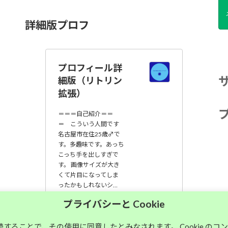
詳細版プロフ
プロフィール詳
細版（リトリン
拡張）
＝＝＝自己紹介＝＝
＝ こういう人間です
名古屋市在住25歳♂で
す。多趣味です。あっち
こっち手を出しすぎで
す。 画像サイズが大き
くて片目になってしま
ったかもしれないシ…
プライバシーと Cookie
大須中毒名古屋人
のブログ
継続することで、その使用に同意したとみなされます。 Cookie の