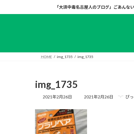
コ
ナ
「大須中毒名古屋人のブログ」ごあんな
ン
ビ
テ
ゲ
ン
ー
ツ
シ
へ
ョ
ス
ン
キ
に
HOME
img_1735
img_1735
ッ
移
プ
動
img_1735
最
2021年2月26日
2021年2月26日
ぴっ
終
更
新
日
時
: